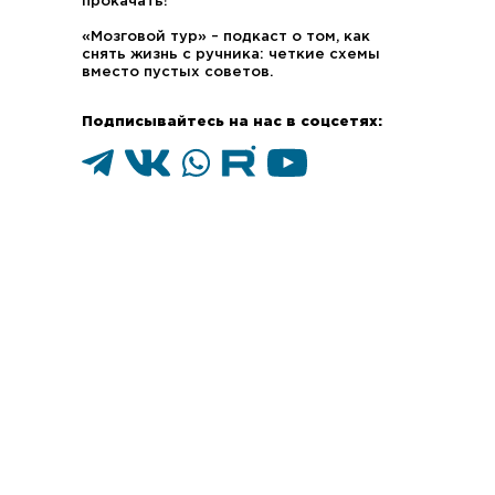
прокачать!
Журнал
«Сотворение»
«Мозговой тур» – подкаст о том, как
Центр «АДРА»
снять жизнь с ручника: четкие схемы
вместо пустых советов.
Подписывайтесь на нас в соцсетях:
КОНТАКТЫ
Россия, 300012, Тула, ул.
Станиславского, д. 48
contact@hopetv.ru
8 (800) 100 
СОЦИАЛЬНЫЕ СЕТИ
ПОДКАСТЫ