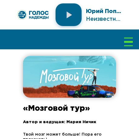
Юрий Поповкин
Неизвестный исполнитель
Подключение...
«Мозговой тур»
НАШИ ПАРТНЕРЫ
Автор и ведущая: Мария Ничик
Телеканал
«Надежда»
Портал «Книга
Твой мозг может больше! Пора его
книг»