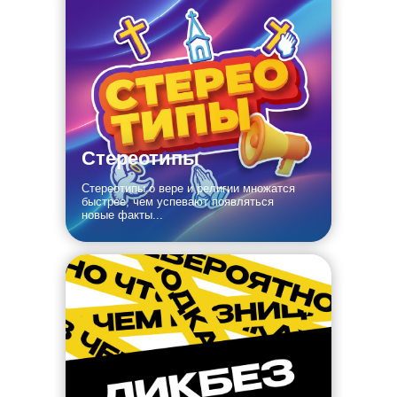
Стереотипы
Стереотипы о вере и религии множатся
быстрее, чем успевают появляться
новые факты...