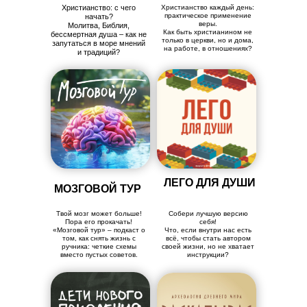
Христианство: с чего
Христианство каждый день:
практическое применение
начать?
веры.
Молитва, Библия,
Как быть христианином не
бессмертная душа – как не
только в церкви, но и дома,
запутаться в море мнений
на работе, в отношениях?
и традиций?
ЛЕГО ДЛЯ ДУШИ
МОЗГОВОЙ ТУР
Твой мозг может больше!
Собери лучшую версию
Пора его прокачать!
себя!
«Мозговой тур» – подкаст о
Что, если внутри нас есть
том, как снять жизнь с
всё, чтобы стать автором
ручника: четкие схемы
своей жизни, но не хватает
вместо пустых советов.
инструкции?