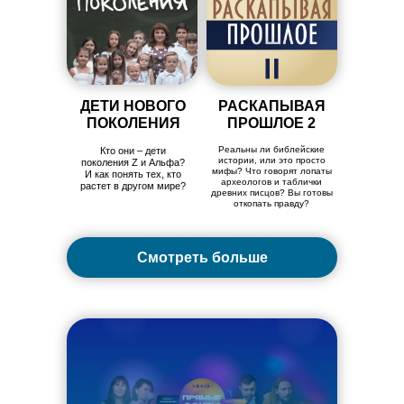
ДЕТИ НОВОГО
РАСКАПЫВАЯ
ПОКОЛЕНИЯ
ПРОШЛОЕ 2
Реальны ли библейские
Кто они – дети
истории, или это просто
поколения Z и Альфа?
мифы? Что говорят лопаты
И как понять тех, кто
археологов и таблички
растет в другом мире?
древних писцов? Вы готовы
откопать правду?
Смотреть больше