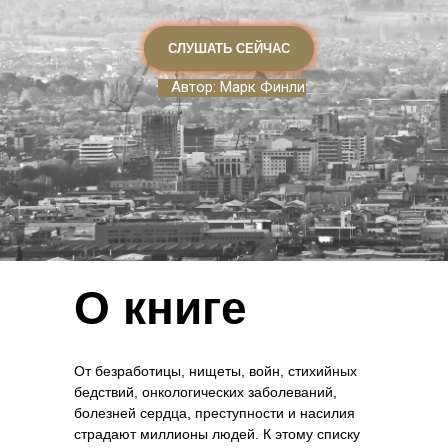
СЛУШАТЬ СЕЙЧАС
Автор: Марк Финли
НАШИ ПАРТНЕРЫ
Телеканал «Надежда»
Портал «Книга книг»
Журнал «Сотворение»
Центр «АДРА»
О книге
КОНТАКТЫ
Россия, 300012, Тула, ул.
От безработицы, нищеты, войн, стихийных
Станиславского, д. 48
бедствий, онкологических заболеваний,
contact@hopetv.ru
8 (800) 100 18
болезней сердца, преступности и насилия
страдают миллионы людей. К этому списку