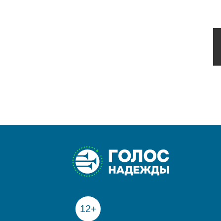
О порнографии и тому подобном
Дружба
Ослы и кони
Настойчивость
Классно
Забытые имена
Благословенные неудачи
Люби!
Посредственный человек
Выигрыш не всегда победа
Истории, которые мы видим
Сидя на берегу моря
Красота
Поколение «копировать и вставить»
12+