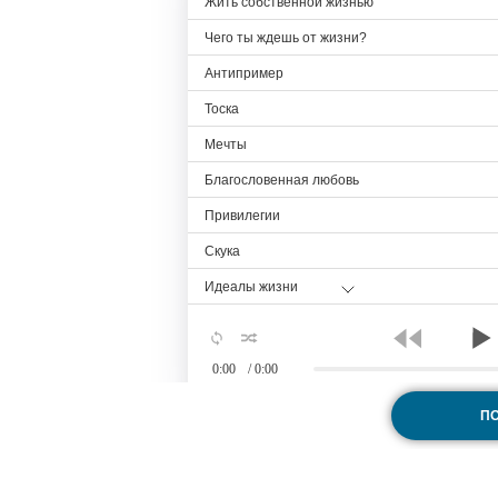
Жить собственной жизнью
Чего ты ждешь от жизни?
Антипример
Тоска
Мечты
Благословенная любовь
Привилегии
Скука
Идеалы жизни
Заяц и черепаха
Искусство жизни
0:00
/ 0:00
Пробуждение любви
П
Учиться жить
Воспоминания