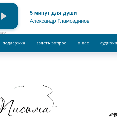
5 минут для души
Александр Гламоздинов
ние...
поддержка
задать вопрос
о нас
аудиок